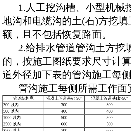
1.人工挖沟槽、小型机械
地沟和电缆沟的土(石)
方挖填
额，且不包括恢复路面。
2.给排水管道管沟土方挖
的，按施工图纸要求尺
寸计算
道外径加下表的管沟施工每
管沟施工每侧所需工作面宽
管道结构宽
混凝土管道基础 90°
混凝土管道基础>90°
300 以内
300
300
500 以内
400
400
1000 以内
500
500
2500 以内
600
500
2500 以上
700
600