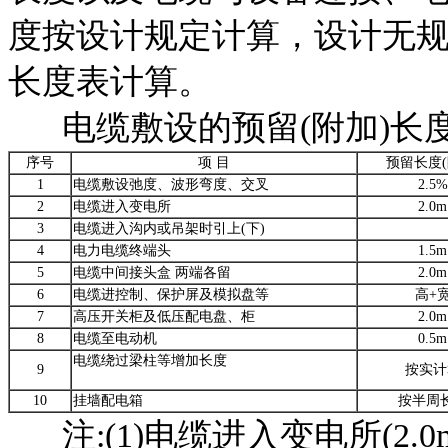
度按设计规定计算，设计无
长度表计算。
电缆敷设的预留(附加)长
序号
项 目
预留长度(
1
电缆敷设弛度、波形弯度、交叉
2.5%
2
电缆进入变电所
2.0m
3
电缆进入沟内或吊架时引上(下)
4
电力电缆终端头
1.5m
5
电缆中间接头盒 两端各留
2.0m
6
电缆进控制、保护屏及模拟盘等
高+
7
高压开关柜及低压配电盘、柜
2.0m
8
电缆至电动机
0.5m
电缆绕过梁柱等增加长度
9
按实计
10
挂墙配电箱
按半周
注:(1)电缆进入变电所(2.