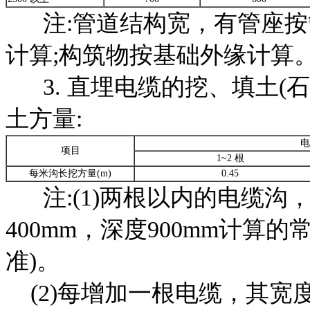
注:管道结构宽，有管座按
计算;构筑物按基础外缘计算
3. 直埋电缆的挖、填土(
土方量:
电
项目
1~2 根
每米沟长挖方量(m)
0.45
注:(1)两根以内的电缆沟
400mm，深度900mm计算
准)。
(2)每增加一根电缆，其宽度增