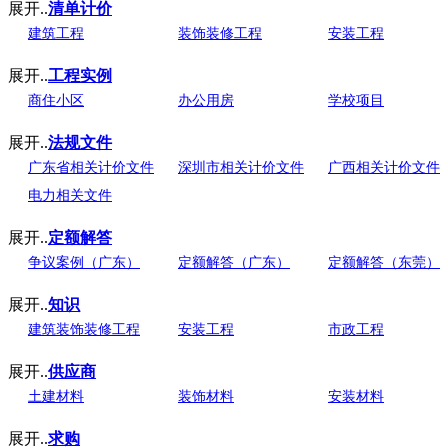
展开..
清单计价
建筑工程
装饰装修工程
安装工程
展开..
工程实例
商住小区
办公用房
学校项目
展开..
法规文件
广东省相关计价文件
深圳市相关计价文件
广西相关计价文件
电力相关文件
展开..
定额解答
争议案例（广东）
定额解答（广东）
定额解答（东莞）
展开..
知识
建筑装饰装修工程
安装工程
市政工程
展开..
供应商
土建材料
装饰材料
安装材料
展开..
求购