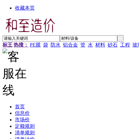
收藏本页
标王
热搜：
PE膜
袋
防水
铝合金
管
水
材料
砂石
工程
玻
首页
信息价
市场价
定额规则
清单规则